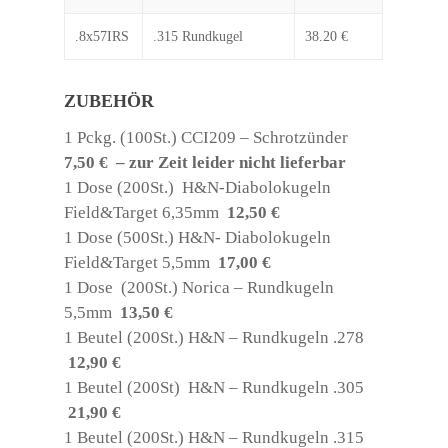
.8x57IRS
.315 Rundkugel
38.20 €
ZUBEHÖR
1 Pckg. (100St.) CCI209
– Schrotzünder
7,50 € – zur Zeit leider nicht lieferbar
1 Dose (200St.) H&N-Diabolokugeln
Field&Target 6,35mm
12,50 €
1 Dose (500St.)
H&N- Diabolokugeln
Field&Target 5,5mm
17,00 €
1 Dose (200St.) Norica – Rundkugeln
5,5mm
13,50 €
1 Beutel (200St.)
H&N – Rundkugeln .278
12,90 €
1 Beutel (200St) H&N – Rundkugeln .305
21,90 €
1 Beutel (200St.) H&N – Rundkugeln .315